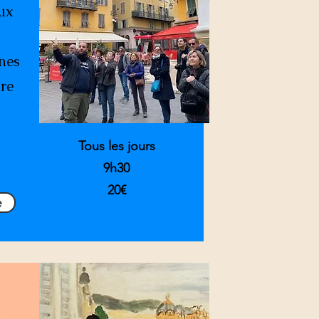
ux
nnes
ire
Tous les jours
9h30
20€
e
s