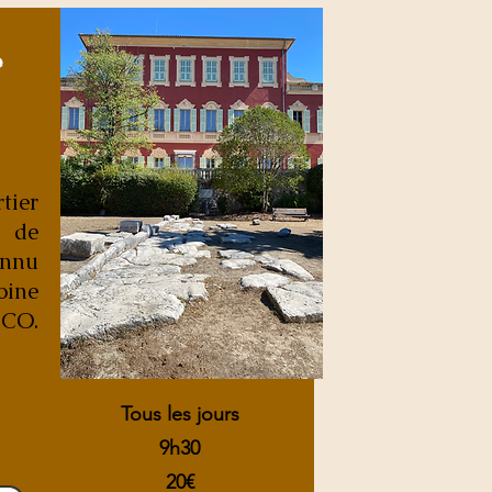
e
tier
 de
onnu
ine
SCO.
Tous les jours
9h30
20€