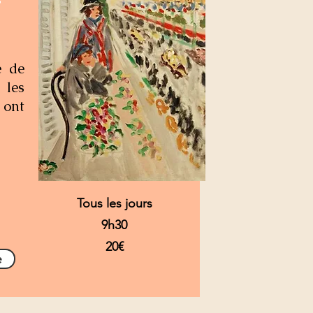
e de
 les
ont
Tous les jours
9h30
20€
e