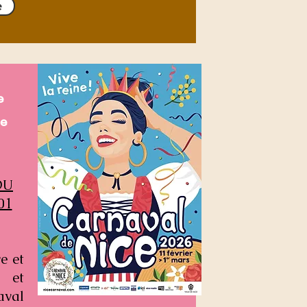
e
e
e
DU
01
e et
 et
aval