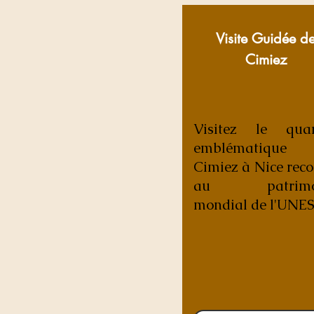
Visite Guidée d
Cimiez
Visitez le quar
emblématique
Cimiez à Nice rec
au patrimo
mondial de l'UNE